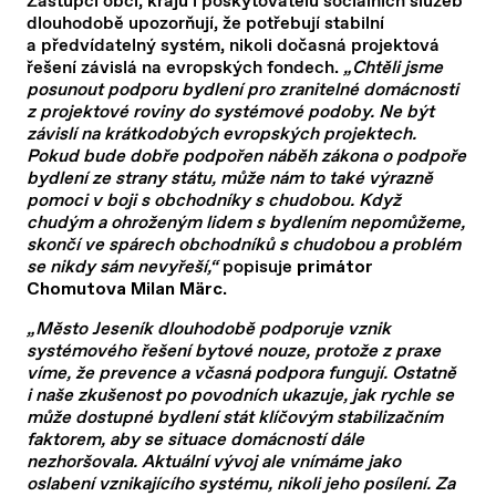
Zástupci obcí, krajů i poskytovatelů sociálních služeb
dlouhodobě upozorňují, že potřebují stabilní
a předvídatelný systém, nikoli dočasná projektová
řešení závislá na evropských fondech.
„Chtěli jsme
posunout podporu bydlení pro zranitelné domácnosti
z projektové roviny do systémové podoby. Ne být
závislí na krátkodobých evropských projektech.
Pokud bude dobře podpořen náběh zákona o podpoře
bydlení ze strany státu, může nám to také výrazně
pomoci v boji s obchodníky s chudobou. Když
chudým a ohroženým lidem s bydlením nepomůžeme,
skončí ve spárech obchodníků s chudobou a problém
se nikdy sám nevyřeší,“
popisuje
primátor
.
Chomutova Milan Märc
„Město Jeseník dlouhodobě podporuje vznik
systémového řešení bytové nouze, protože z praxe
víme, že prevence a včasná podpora fungují. Ostatně
i naše zkušenost po povodních ukazuje, jak rychle se
může dostupné bydlení stát klíčovým stabilizačním
faktorem, aby se situace domácností dále
nezhoršovala. Aktuální vývoj ale vnímáme jako
oslabení vznikajícího systému, nikoli jeho posílení. Za