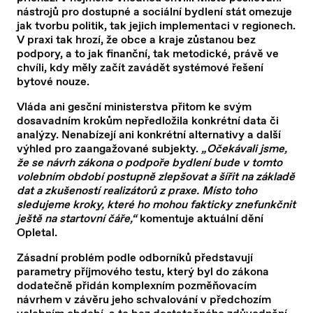
nástrojů pro dostupné a sociální bydlení stát omezuje
jak tvorbu politik, tak jejich implementaci v regionech.
V praxi tak hrozí, že obce a kraje zůstanou bez
podpory, a to jak finanční, tak metodické, právě ve
chvíli, kdy měly začít zavádět systémové řešení
bytové nouze.
Vláda ani gesční ministerstva přitom ke svým
dosavadním krokům nepředložila konkrétní data či
analýzy. Nenabízejí ani konkrétní alternativy a další
výhled pro zaangažované subjekty.
„Očekávali jsme,
že se návrh zákona o podpoře bydlení bude v tomto
volebním období postupně zlepšovat a šířit na základě
dat a zkušeností realizátorů z praxe. Místo toho
sledujeme kroky, které ho mohou fakticky znefunkčnit
ještě na startovní čáře,“
komentuje aktuální dění
Opletal.
Zásadní problém podle odborníků představují
parametry příjmového testu, který byl do zákona
dodatečně přidán komplexním pozměňovacím
návrhem v závěru jeho schvalování v předchozím