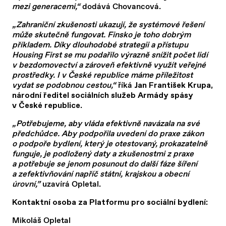
mezi generacemi,“
dodává Chovancová.
„Zahraniční zkušenosti ukazují, že systémové řešení
může skutečně fungovat. Finsko je toho dobrým
příkladem. Díky dlouhodobé strategii a přístupu
Housing First se mu podařilo výrazně snížit počet lidí
v bezdomovectví a zároveň efektivně využít veřejné
prostředky. I v České republice máme příležitost
vydat se podobnou cestou,“
říká
Jan František Krupa,
národní ředitel sociálních služeb Armády spásy
.
v České republice
„Potřebujeme, aby vláda efektivně navázala na své
předchůdce. Aby podpořila uvedení do praxe zákon
o podpoře bydlení, který je otestovaný, prokazatelně
funguje, je podložený daty a zkušenostmi z praxe
a potřebuje se jenom posunout do další fáze šíření
a zefektivňování napříč státní, krajskou a obecní
úrovní,”
uzavírá Opletal.
Kontaktní osoba za Platformu pro sociální bydlení:
Mikoláš Opletal