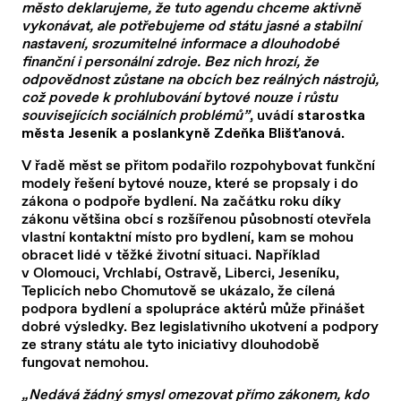
město deklarujeme, že tuto agendu chceme aktivně
vykonávat, ale potřebujeme od státu jasné a stabilní
nastavení, srozumitelné informace a dlouhodobé
finanční i personální zdroje. Bez nich hrozí, že
odpovědnost zůstane na obcích bez reálných nástrojů,
což povede k prohlubování bytové nouze i růstu
souvisejících sociálních problémů”
, uvádí
starostka
.
města Jeseník a poslankyně Zdeňka Blišťanová
V řadě měst se přitom podařilo rozpohybovat funkční
modely řešení bytové nouze, které se propsaly i do
zákona o podpoře bydlení. Na začátku roku díky
zákonu většina obcí s rozšířenou působností otevřela
vlastní kontaktní místo pro bydlení, kam se mohou
obracet lidé v těžké životní situaci. Například
v Olomouci, Vrchlabí, Ostravě, Liberci, Jeseníku,
Teplicích nebo Chomutově se ukázalo, že cílená
podpora bydlení a spolupráce aktérů může přinášet
dobré výsledky. Bez legislativního ukotvení a podpory
ze strany státu ale tyto iniciativy dlouhodobě
fungovat nemohou.
„Nedává žádný smysl omezovat přímo zákonem, kdo