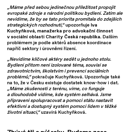
„Máme před sebou jedinečnou příležitost propojit
evropské zdroje s národní politikou bydlení. Zatím ale
nevidíme, že by se tato priorita promítala do zdejších
strategických rozhodnutí,“
upozorňuje
Iva
Kuchyňková, manažerka pro advokační činnost
.
Dalším
v sociální oblasti Charity Česká republika
problémem je podle aktérů absence koordinace
napříč sektory i úrovněmi řízení.
„Nevidíme klíčové aktéry sedět u jednoho stolu.
Bydlení přitom není izolované téma, souvisí se
zdravotnictvím, školstvím i prevencí sociálních
problémů,“
pokračuje Kuchyňková. Upozorňuje také
na to, že v Česku existuje dostatek know-how i dat.
„Máme zkušenosti z terénu, víme, co funguje
a dlouhodobě vidíme, kde systém selhává. Jsme
připraveni spolupracovat a pomoci státu nastavit
efektivní a dostupný systém pomoci lidem v těžké
životní situaci,“
uzavírá Kuchyňková.