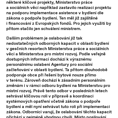
některé klíčové projekty, Ministerstvo práce
a sociálních věcí například zastavilo realizaci projektu
na podporu implementace asistence v bydlení dle
zákona o podpoře bydlení. Ten měl již zajištěné
i financování z Evropských fondů. Pro jejich využití by
přitom stačilo jen schválení ministrem.
Dalším problémem je oslabování již tak
nedostatečných odborných kapacit v oblasti bydlení
v gesčních resortech Ministerstva práce a sociálních
věcí a Ministerstva pro místní rozvoj. Podle veřejně
dostupných informací dochází k výraznému
personálnímu oslabení Agentury pro sociální
začleňování v oblasti bydlení. Ta přitom dlouhodobě
podporuje obce při řešení bytové nouze přímo
v terénu. Zároveň dochází k zásadním personálním
změnám i v rámci odboru bydlení na Ministerstvu pro
místní rozvoj. Právě tento odbor v posledních letech
sehrával klíčovou roli v přípravě a koordinaci
systémových opatření včetně zákona o podpoře
bydlení a měl nyní sehrávat tuto roli při implementaci
zákona. Odborníci varují, že oslabování těchto kapacit
přichází v nejméně vhodnou chvíli. Místo posilování