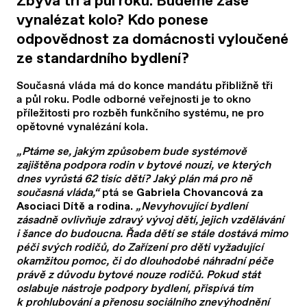
Zbývá tři a půl roku. Budeme zase
vynalézat kolo? Kdo ponese
odpovědnost za domácnosti vyloučené
ze standardního bydlení?
Současná vláda má do konce mandátu přibližně tři
a půl roku. Podle odborné veřejnosti je to okno
příležitosti pro rozběh funkčního systému, ne pro
opětovné vynalézání kola.
„Ptáme se, jakým způsobem bude systémově
zajištěna podpora rodin v bytové nouzi, ve kterých
dnes vyrůstá 62 tisíc dětí? Jaký plán má pro ně
současná vláda,“
ptá se
Gabriela Chovancová za
.
„Nevyhovující bydlení
Asociaci Dítě a rodina
zásadně ovlivňuje zdravý vývoj dětí, jejich vzdělávání
i šance do budoucna. Řada dětí se stále dostává mimo
péči svých rodičů, do Zařízení pro děti vyžadující
okamžitou pomoc, či do dlouhodobé náhradní péče
právě z důvodu bytové nouze rodičů. Pokud stát
oslabuje nástroje podpory bydlení, přispívá tím
k prohlubování a přenosu sociálního znevýhodnění