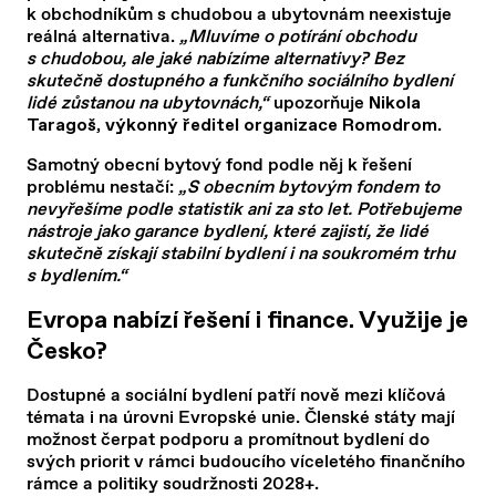
k obchodníkům s chudobou a ubytovnám neexistuje
reálná alternativa.
„Mluvíme o potírání obchodu
s chudobou, ale jaké nabízíme alternativy? Bez
skutečně dostupného a funkčního sociálního bydlení
lidé zůstanou na ubytovnách,“
upozorňuje
Nikola
.
Taragoš, výkonný ředitel organizace Romodrom
Samotný obecní bytový fond podle něj k řešení
problému nestačí:
„S obecním bytovým fondem to
nevyřešíme podle statistik ani za sto let. Potřebujeme
nástroje jako garance bydlení, které zajistí, že lidé
skutečně získají stabilní bydlení i na soukromém trhu
s bydlením.“
Evropa nabízí řešení i finance. Využije je
Česko?
Dostupné a sociální bydlení patří nově mezi klíčová
témata i na úrovni Evropské unie. Členské státy mají
možnost čerpat podporu a promítnout bydlení do
svých priorit v rámci budoucího víceletého finančního
rámce a politiky soudržnosti 2028+.