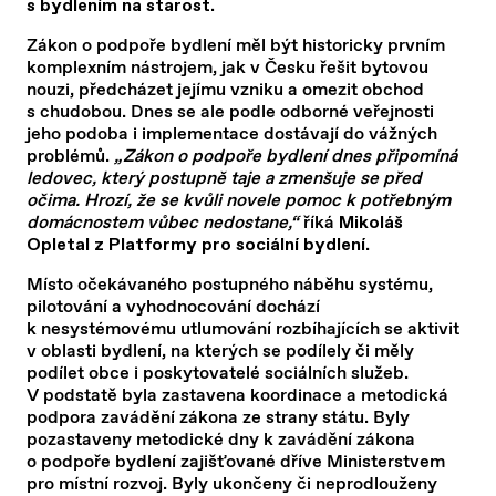
s bydlením na starost.
Zákon o podpoře bydlení měl být historicky prvním
komplexním nástrojem, jak v Česku řešit bytovou
nouzi, předcházet jejímu vzniku a omezit obchod
s chudobou. Dnes se ale podle odborné veřejnosti
jeho podoba i implementace dostávají do vážných
problémů.
„Zákon o podpoře bydlení dnes připomíná
ledovec, který postupně taje a zmenšuje se před
očima. Hrozí, že se kvůli novele pomoc k potřebným
domácnostem vůbec nedostane,“
říká
Mikoláš
.
Opletal z Platformy pro sociální bydlení
Místo očekávaného postupného náběhu systému,
pilotování a vyhodnocování dochází
k nesystémovému utlumování rozbíhajících se aktivit
v oblasti bydlení, na kterých se podílely či měly
podílet obce i poskytovatelé sociálních služeb.
V podstatě byla zastavena koordinace a metodická
podpora zavádění zákona ze strany státu. Byly
pozastaveny metodické dny k zavádění zákona
o podpoře bydlení zajišťované dříve Ministerstvem
pro místní rozvoj. Byly ukončeny či neprodlouženy