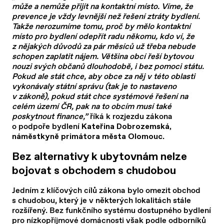
může a nemůže přijít na kontaktní místo. Víme, že
prevence je vždy levnější než řešení ztráty bydlení.
Takže nerozumíme tomu, proč by mělo kontaktní
místo pro bydlení odepřít radu někomu, kdo ví, že
z nějakých důvodů za pár měsíců už třeba nebude
schopen zaplatit nájem. Většina obcí řeší bytovou
nouzi svých občanů dlouhodobě, i bez pomoci státu.
Pokud ale stát chce, aby obce za něj v této oblasti
vykonávaly státní správu (tak je to nastaveno
v zákoně), pokud stát chce systémové řešení na
celém území ČR, pak na to obcím musí také
poskytnout finance,”
říká k rozjezdu zákona
o podpoře bydlení
Kateřina Dobrozemská,
.
náměstkyně primátora města Olomouc
Bez alternativy k ubytovnám nelze
bojovat s obchodem s chudobou
Jedním z klíčových cílů zákona bylo omezit obchod
s chudobou, který je v některých lokalitách stále
rozšířený. Bez funkčního systému dostupného bydlení
pro nízkopříjmové domácnosti však podle odborníků