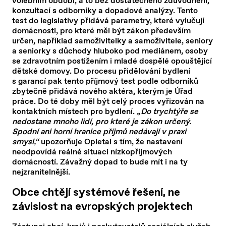
volebním období, a to bez dostatečného zdůvodnění,
konzultací s odborníky a dopadové analýzy. Tento
test do legislativy přidává parametry, které vylučují
domácnosti, pro které měl být zákon především
určen, například samoživitelky a samoživitele, seniory
a seniorky s důchody hluboko pod mediánem, osoby
se zdravotním postižením i mladé dospělé opouštějící
dětské domovy. Do procesu přidělování bydlení
s garancí pak tento příjmový test podle odborníků
zbytečně přidává nového aktéra, kterým je Úřad
práce. Do té doby měl být celý proces vyřizován na
kontaktních místech pro bydlení.
„Do trychtýře se
nedostane mnoho lidí, pro které je zákon určený.
Spodní ani horní hranice příjmů nedávají v praxi
smysl,“
upozorňuje Opletal s tím, že nastavení
neodpovídá reálné situaci nízkopříjmových
domácností. Závažný dopad to bude mít i na ty
nejzranitelnější.
Obce chtějí systémové řešení, ne
závislost na evropských projektech